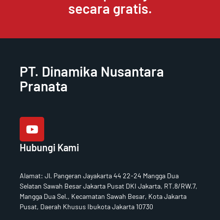
secara gratis.
PT. Dinamika Nusantara
Pranata
Y
o
u
t
Hubungi Kami
u
b
e
Alamat
:
Jl. Pangeran Jayakarta 44 22-24 Mangga Dua
Selatan Sawah Besar Jakarta Pusat DKI Jakarta, RT.8/RW.7,
Mangga Dua Sel., Kecamatan Sawah Besar, Kota Jakarta
Pusat, Daerah Khusus Ibukota Jakarta 10730