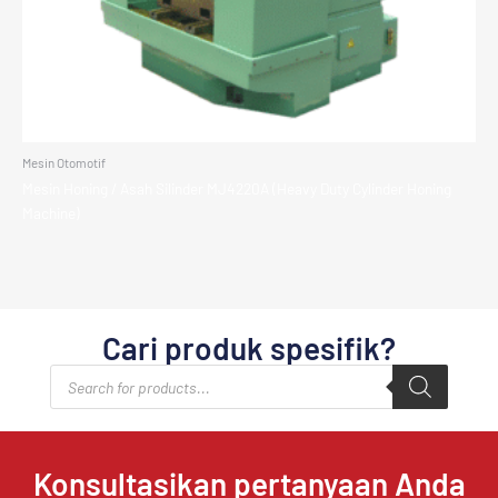
Mesin Otomotif
Mesin Honing / Asah Silinder MJ4220A (Heavy Duty Cylinder Honing
Machine)
Cari produk spesifik?
Products
search
Konsultasikan pertanyaan Anda