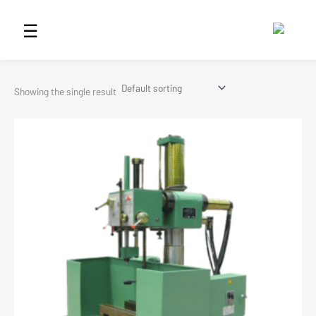
Skip
to
☰
content
mesin asah silinder
Showing the single result