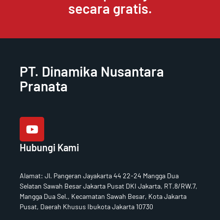
secara gratis.
PT. Dinamika Nusantara
Pranata
Y
o
u
t
Hubungi Kami
u
b
e
Alamat
:
Jl. Pangeran Jayakarta 44 22-24 Mangga Dua
Selatan Sawah Besar Jakarta Pusat DKI Jakarta, RT.8/RW.7,
Mangga Dua Sel., Kecamatan Sawah Besar, Kota Jakarta
Pusat, Daerah Khusus Ibukota Jakarta 10730