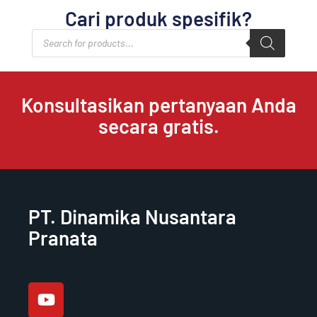
Cari produk spesifik?
Products
search
Konsultasikan pertanyaan Anda
secara gratis.
PT. Dinamika Nusantara
Pranata
Y
o
u
t