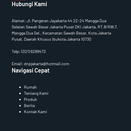
Hubungi Kami
u
b
e
Alamat
:
Jl. Pangeran Jayakarta 44 22-24 Mangga Dua
Selatan Sawah Besar Jakarta Pusat DKI Jakarta, RT.8/RW.7,
Mangga Dua Sel., Kecamatan Sawah Besar, Kota Jakarta
Pusat, Daerah Khusus Ibukota Jakarta 10730
Telp:
(021) 6289472
Email: dnpjakarta@hotmail.com
Navigasi Cepat
Rumah
Tentang Kami
Produk
Berita
Kontak Kami