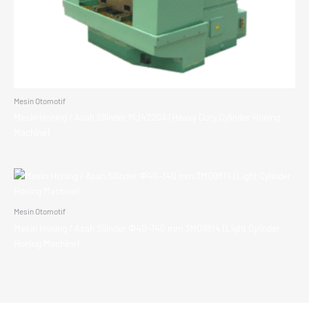
Mesin Otomotif
Mesin Honing / Asah Silinder MJ4220A (Heavy Duty Cylinder Honing
Machine)
Mesin Otomotif
Mesin Honing / Asah Silinder Φ40–140 mm 3MQ9814 (Light Cylinder
Honing Machine)