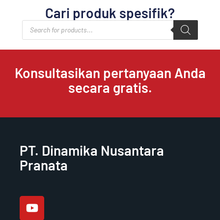
Cari produk spesifik?
Products
search
Konsultasikan pertanyaan Anda
secara gratis.
PT. Dinamika Nusantara
Pranata
Y
o
u
t