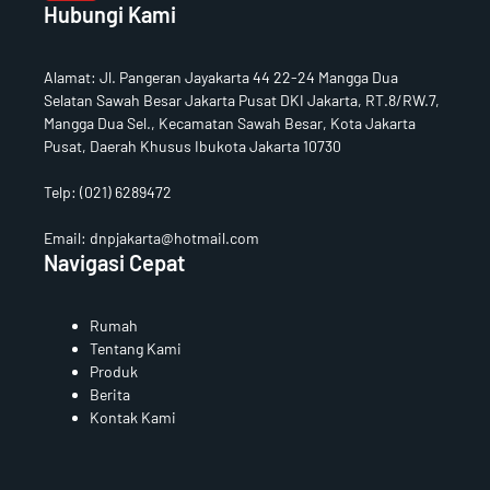
Hubungi Kami
u
b
e
Alamat
:
Jl. Pangeran Jayakarta 44 22-24 Mangga Dua
Selatan Sawah Besar Jakarta Pusat DKI Jakarta, RT.8/RW.7,
Mangga Dua Sel., Kecamatan Sawah Besar, Kota Jakarta
Pusat, Daerah Khusus Ibukota Jakarta 10730
Telp:
(021) 6289472
Email: dnpjakarta@hotmail.com
Navigasi Cepat
Rumah
Tentang Kami
Produk
Berita
Kontak Kami