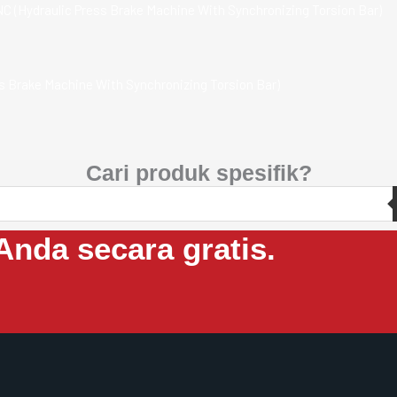
ss Brake Machine With Synchronizing Torsion Bar)
Cari produk spesifik?
Anda secara gratis.