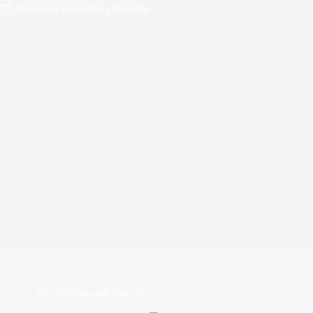
Skip
PT. Dinamika Nusantara Pranata
to
content
mesin tekuk plat hidrolik