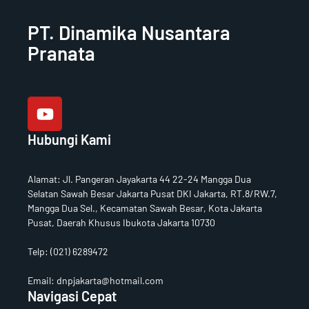
PT. Dinamika Nusantara
Pranata
Y
o
u
t
Hubungi Kami
u
b
e
Alamat
:
Jl. Pangeran Jayakarta 44 22-24 Mangga Dua
Selatan Sawah Besar Jakarta Pusat DKI Jakarta, RT.8/RW.7,
Mangga Dua Sel., Kecamatan Sawah Besar, Kota Jakarta
Pusat, Daerah Khusus Ibukota Jakarta 10730
Telp:
(021) 6289472
Email: dnpjakarta@hotmail.com
Navigasi Cepat