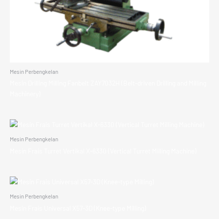
Mesin Perbengkelan
Mesin Drilling Milling Fanbelt ZAY7032H (Belt-driven Drilling and Milling
Machinery)
Mesin Perbengkelan
Mesin Frais Turret Vertikal X-6330 (Vertical Turret Milling Machine)
Mesin Perbengkelan
Mesin Frais Universal X57-3D (Knee-type Milling)