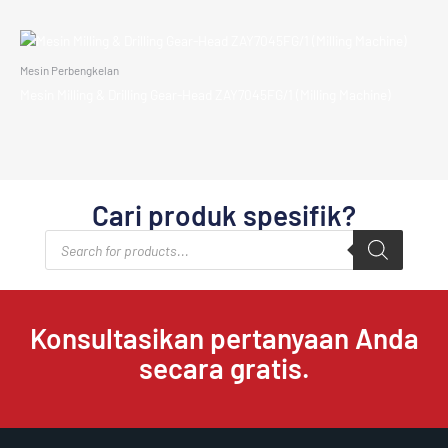
Mesin Perbengkelan
Mesin Milling & Drilling Gear-Head ZAY7045FG/1 (Milling Machine)
Cari produk spesifik?
Products
search
Konsultasikan pertanyaan Anda
secara gratis.