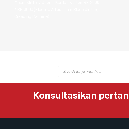
Mesin Slitter / Scorer Kardus Karton BF-2500
/ BF-3000 (Electric Adjust Thin Blade Slitting
Creasing Machine)
Products
search
Konsultasikan pertan