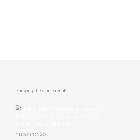
Skip
to
content
slitting machine
Showing the single result
Mesin Karton Box