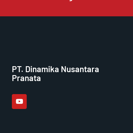
PT. Dinamika Nusantara
Pranata
Y
o
u
t
u
b
e