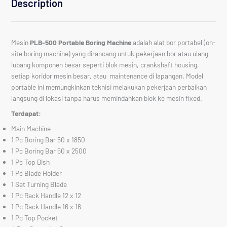
Description
Mesin
PLB-500 Portable Boring Machine
adalah alat bor portabel (on-
site boring machine) yang dirancang untuk pekerjaan bor atau ulang
lubang komponen besar seperti blok mesin, crankshaft housing,
setiap koridor mesin besar, atau maintenance di lapangan. Model
portable ini memungkinkan teknisi melakukan pekerjaan perbaikan
langsung di lokasi tanpa harus memindahkan blok ke mesin fixed.
Terdapat:
Main Machine
1 Pc Boring Bar 50 x 1850
1 Pc Boring Bar 50 x 2500
1 Pc Top Dish
1 Pc Blade Holder
1 Set Turning Blade
1 Pc Rack Handle 12 x 12
1 Pc Rack Handle 16 x 16
1 Pc Top Pocket