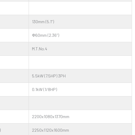
130mm (5.1”)
Φ60mm (2.36”)
M.T.No.4
5.5kW (7.5HP) 3PH
0.1kW (1/8HP)
2200x1080x1370mm
)
2250x1120x1600mm