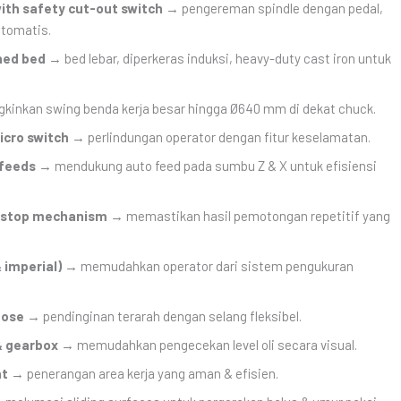
ith safety cut-out switch
→ pengereman spindle dengan pedal,
otomatis.
ned bed
→ bed lebar, diperkeras induksi, heavy-duty cast iron untuk
nkan swing benda kerja besar hingga Ø640 mm di dekat chuck.
icro switch
→ perlindungan operator dengan fitur keselamatan.
 feeds
→ mendukung auto feed pada sumbu Z & X untuk efisiensi
h-stop mechanism
→ memastikan hasil pemotongan repetitif yang
 imperial)
→ memudahkan operator dari sistem pengukuran
hose
→ pendinginan terarah dengan selang fleksibel.
 & gearbox
→ memudahkan pengecekan level oli secara visual.
ht
→ penerangan area kerja yang aman & efisien.