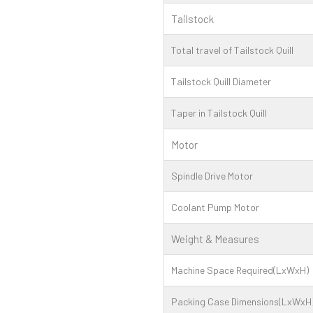
Tailstock
Total travel of Tailstock Quill
Tailstock Quill Diameter
Taper in Tailstock Quill
Motor
Spindle Drive Motor
Coolant Pump Motor
Weight & Measures
Machine Space Required(LxWxH)
Packing Case Dimensions(LxWxH