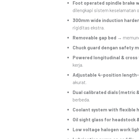
Foot operated spindle brake w
dilengkapi sistem keselamatan 
300mm wide induction harde
rigiditas ekstra.
Removable gap bed
→ memungki
Chuck guard dengan safety m
Powered longitudinal & cross
kerja.
Adjustable 4-position lengt
akurat.
Dual calibrated dials (metric &
berbeda.
Coolant system with flexible 
Oil sight glass for headstock
Low voltage halogen work lig