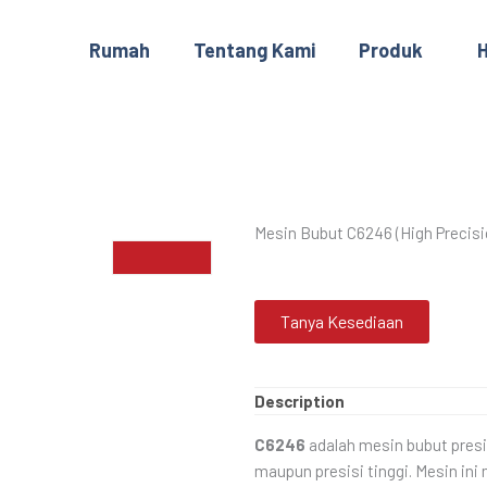
Rumah
Tentang Kami
Produk
H
Mesin Bubut C6246 (High Precis
Tanya Kesediaan
Description
C6246
adalah mesin bubut presi
maupun presisi tinggi. Mesin ini 