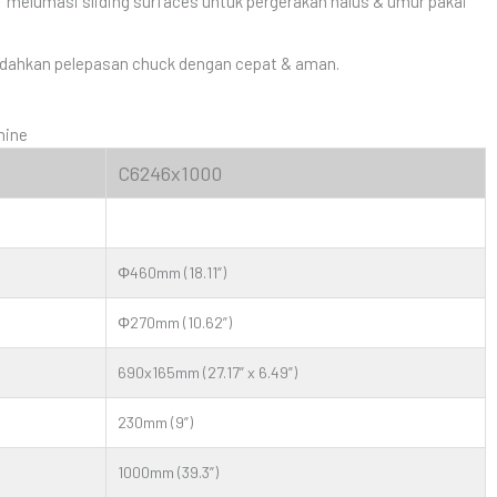
melumasi sliding surfaces untuk pergerakan halus & umur pakai
hkan pelepasan chuck dengan cepat & aman.
hine
C6246x1000
Φ460mm (18.11”)
Φ270mm (10.62”)
690x165mm (27.17” x 6.49”)
230mm (9”)
1000mm (39.3”)