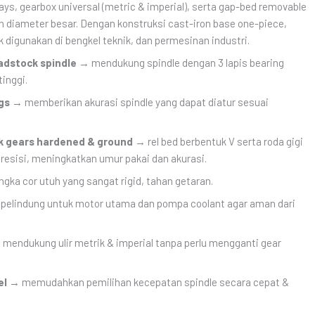
ys, gearbox universal (metric & imperial), serta gap-bed removable
iameter besar. Dengan konstruksi cast-iron base one-piece,
 digunakan di bengkel teknik, dan permesinan industri.
adstock spindle
→ mendukung spindle dengan 3 lapis bearing
tinggi.
gs
→ memberikan akurasi spindle yang dapat diatur sesuai
ck gears hardened & ground
→ rel bed berbentuk V serta roda gigi
presisi, meningkatkan umur pakai dan akurasi.
gka cor utuh yang sangat rigid, tahan getaran.
pelindung untuk motor utama dan pompa coolant agar aman dari
mendukung ulir metrik & imperial tanpa perlu mengganti gear
el
→ memudahkan pemilihan kecepatan spindle secara cepat &