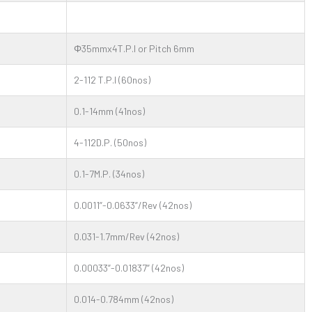
Φ35mmx4T.P.I or Pitch 6mm
2-112 T.P.I (60nos)
0.1-14mm (41nos)
4-112D.P. (50nos)
0.1-7M.P. (34nos)
0.0011”-0.0633”/Rev (42nos)
0.031-1.7mm/Rev (42nos)
0.00033”-0.01837” (42nos)
0.014-0.784mm (42nos)