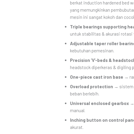
berkat induction hardened bed wa
yang memungkinkan pembubutan d
mesin ini sangat kokoh dan cocok
Triple bearings supporting he
untuk stabilitas & akurasi rotasi 
Adjustable taper roller bearin
kebutuhan pemesinan.
Precision ‘V’-beds & headsto
headstock diperkeras & digiling 
One-piece cast iron base
→ ran
Overload protection
→ sistem 
beban berlebih.
Universal enclosed gearbox
→ 
manual.
Inching button on control pan
akurat.