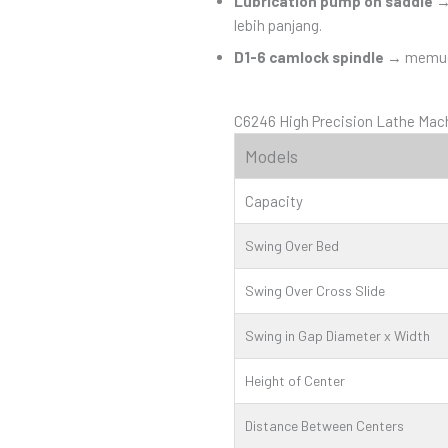
Lubrication pump on saddle
→ 
lebih panjang.
D1-6 camlock spindle
→ memuda
C6246 High Precision Lathe Mac
Models
Capacity
Swing Over Bed
Swing Over Cross Slide
Swing in Gap Diameter x Width
Height of Center
Distance Between Centers