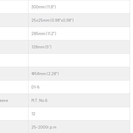
300mm (11.8”)
25x25mm (0.98”x0.98”)
285mm (11.2”)
128mm (5”)
Φ58mm (2.28”)
D1-6
leeve
M.T. No.6
12
25-2000r.p.m