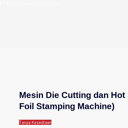
Skip
Products
PT. Dinamika Nusantara Pranata
to
search
content
Mesin Die Cutting dan Hot
Foil Stamping Machine)
Tanya Kesediaan