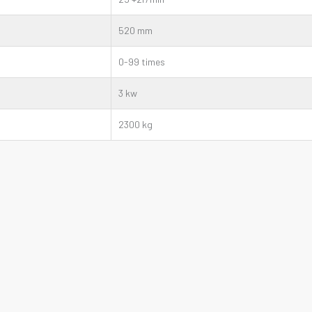
520 mm
0-99 times
3 kw
2300 kg