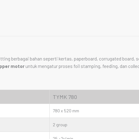
ting berbagai bahan seperti kertas, paperboard, corrugated board, s
pper motor
untuk mengatur proses foil stamping, feeding, dan collec
TYMK 780
780 x 520 mm
2 group
25 +2r/min