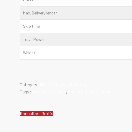
Max. Delivery length
Skip time
Total Power
Weight
Category:
Mesin Finishing Printing
Tags:
mesin die cutting
,
mesin hot foil stamping
Konsultasi Gratis