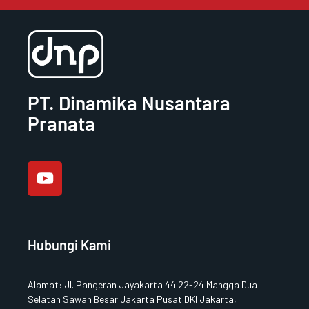
PT. Dinamika Nusantara
Pranata
Y
o
u
t
u
b
e
Hubungi Kami
Alamat
:
Jl. Pangeran Jayakarta 44 22-24 Mangga Dua
Selatan Sawah Besar Jakarta Pusat DKI Jakarta,