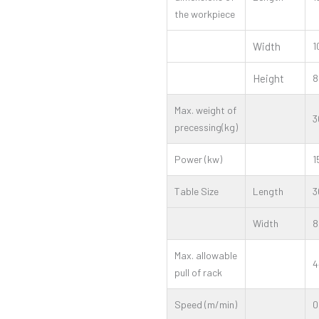
the workpiece
Width
1
Height
8
Max. weight of
3
precessing(kg)
Power (kw)
1
Table Size
Length
3
Width
8
Max. allowable
4
pull of rack
Speed (m/min)
0