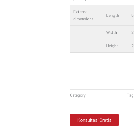
External
Length
6
dimensions
Width
2
Height
2
Category:
Mesin Perbengkelan
Tag
Konsultasi Gratis