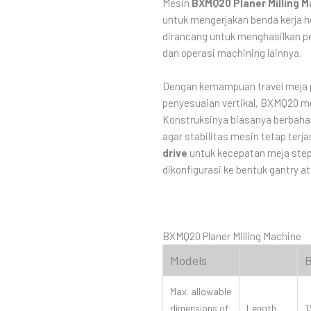
Mesin
BXMQ20 Planer Milling 
untuk mengerjakan benda kerja he
dirancang untuk menghasilkan p
dan operasi machining lainnya.
Dengan kemampuan travel meja
penyesuaian vertikal, BXMQ20 m
Konstruksinya biasanya berbah
agar stabilitas mesin tetap ter
drive
untuk kecepatan meja ste
dikonfigurasi ke bentuk gantry a
BXMQ20 Planer Milling Machine
Models
Max. allowable
dimensions of
Length
1