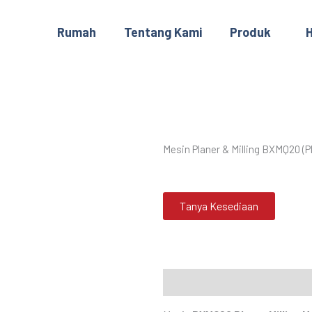
Rumah
Tentang Kami
Produk
H
Mesin Planer & Milling BXMQ20 (Pl
Tanya Kesediaan
Description