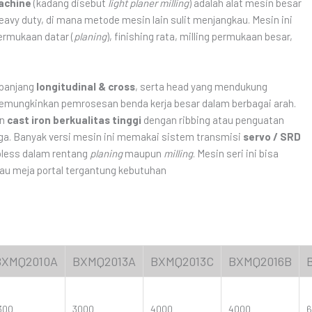
Machine
(kadang disebut
light planer milling
) adalah alat mesin besar
avy duty, di mana metode mesin lain sulit menjangkau. Mesin ini
ermukaan datar (
planing
), finishing rata, milling permukaan besar,
 panjang
longitudinal & cross
, serta head yang mendukung
emungkinkan pemrosesan benda kerja besar dalam berbagai arah.
an
cast iron berkualitas tinggi
dengan ribbing atau penguatan
jaga. Banyak versi mesin ini memakai sistem transmisi
servo / SRD
pless dalam rentang
planing
maupun
milling
. Mesin seri ini bisa
tau meja portal tergantung kebutuhan
BXMQ2010A
BXMQ2013A
BXMQ2013C
BXMQ2016B
300
3000
4000
4000
6