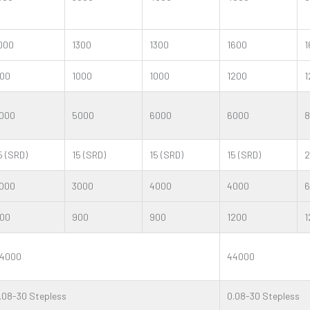
000
1300
1300
1600
1
00
1000
1000
1200
1
000
5000
6000
6000
8
5 (SRD)
15 (SRD)
15 (SRD)
15 (SRD)
2
000
3000
4000
4000
6
00
900
900
1200
1
4000
44000
.08-30 Stepless
0.08-30 Stepless