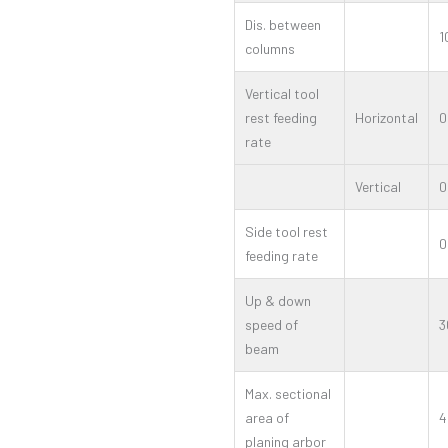
Dis. between
1
columns
Vertical tool
rest feeding
Horizontal
0
rate
Vertical
0
Side tool rest
0
feeding rate
Up & down
speed of
3
beam
Max. sectional
area of
4
planing arbor