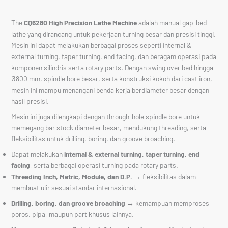
The
CQ6280 High Precision Lathe Machine
adalah manual gap-bed
lathe yang dirancang untuk pekerjaan turning besar dan presisi tinggi.
Mesin ini dapat melakukan berbagai proses seperti internal &
external turning, taper turning, end facing, dan beragam operasi pada
komponen silindris serta rotary parts. Dengan swing over bed hingga
Ø800 mm, spindle bore besar, serta konstruksi kokoh dari cast iron,
mesin ini mampu menangani benda kerja berdiameter besar dengan
hasil presisi.
Mesin ini juga dilengkapi dengan through-hole spindle bore untuk
memegang bar stock diameter besar, mendukung threading, serta
fleksibilitas untuk drilling, boring, dan groove broaching.
Dapat melakukan
internal & external turning, taper turning, end
facing
, serta berbagai operasi turning pada rotary parts.
Threading Inch, Metric, Module, dan D.P.
→ fleksibilitas dalam
membuat ulir sesuai standar internasional.
Drilling, boring, dan groove broaching
→ kemampuan memproses
poros, pipa, maupun part khusus lainnya.