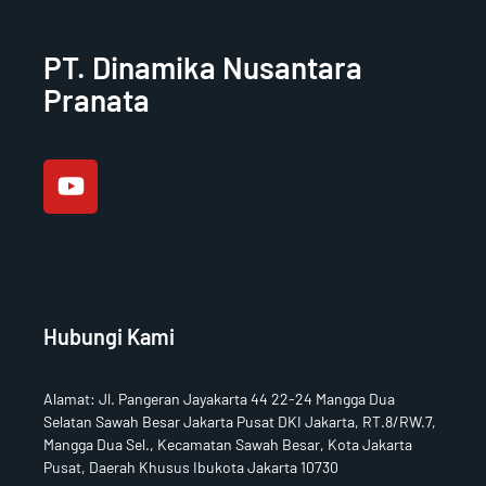
PT. Dinamika Nusantara
Pranata
Y
o
u
t
u
b
e
Hubungi Kami
Alamat
:
Jl. Pangeran Jayakarta 44 22-24 Mangga Dua
Selatan Sawah Besar Jakarta Pusat DKI Jakarta, RT.8/RW.7,
Mangga Dua Sel., Kecamatan Sawah Besar, Kota Jakarta
Pusat, Daerah Khusus Ibukota Jakarta 10730