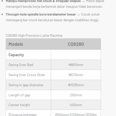
Mampu memproses flat stock & irregular shapes
→ Mesin dapat
menangani benda kerja berbentuk datar maupun tidak beraturan.
Through-hole spindle bore berdiameter besar
→ Cocok untuk
memegang bar stock berukuran besar dengan stabilitas tinggi.
CQ6280 High Precision Lathe Machine
Models
CQ6280
Capacity
Swing Over Bed
Φ800mm
Swing Over Cross Slide
Φ570mm
Swing in gap diameter
Φ1035mm
Length of gap
250mm
Center height
400mm
Distance between
1500mm/2000mm/3000m