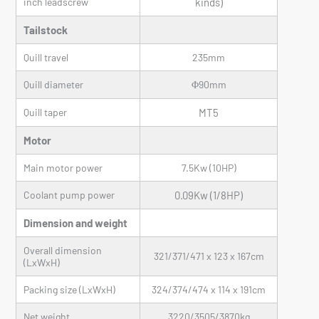
inch leadscrew
kinds)
Tailstock
Quill travel
235mm
Quill diameter
Φ90mm
Quill taper
MT5
Motor
Main motor power
7.5Kw (10HP)
Coolant pump power
0.09Kw (1/8HP)
Dimension and weight
Overall dimension
321/371/471 x 123 x 167cm
(LxWxH)
Packing size (LxWxH)
324/374/474 x 114 x 191cm
Net weight
3220/3505/3870kg