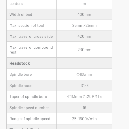
centers
m
Width of bed
400mm
Max. section of tool
25mmx25mm
Max. travel of cross slide
420mm
Max. travel of compound
230mm
rest
Headstock
Spindle bore
Φ105mm
Spindle nose
D1-8
Taper of spindle bore
Φ113mm (1:20)/MT5
Spindle speed number
16
Range of spindle speed
25-1600r/min