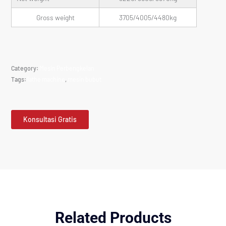
Gross weight
3705/4005/4480kg
Category:
Mesin Perbengkelan
Tags:
lathe machine
,
mesin bubut
Konsultasi Gratis
Related Products