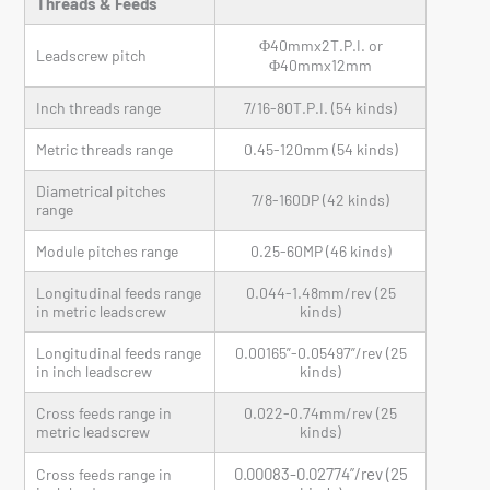
Threads & Feeds
Φ40mmx2T.P.I. or
Leadscrew pitch
Φ40mmx12mm
Inch threads range
7/16-80T.P.I. (54 kinds)
Metric threads range
0.45-120mm (54 kinds)
Diametrical pitches
7/8-160DP (42 kinds)
range
Module pitches range
0.25-60MP (46 kinds)
Longitudinal feeds range
0.044-1.48mm/rev (25
in metric leadscrew
kinds)
Longitudinal feeds range
0.00165”-0.05497”/rev (25
in inch leadscrew
kinds)
Cross feeds range in
0.022-0.74mm/rev (25
metric leadscrew
kinds)
0.00083-0.02774”/rev (25
Cross feeds range in