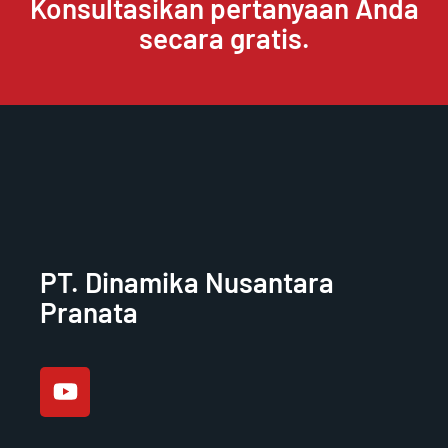
Konsultasikan pertanyaan Anda
secara gratis.
PT. Dinamika Nusantara
Pranata
Y
o
u
t
u