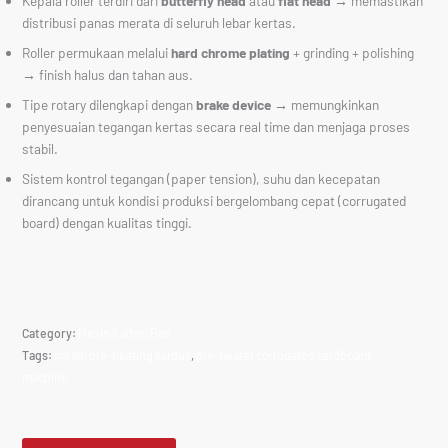
Kepala roller terdiri dari
butterfly head
atau
flat head
→ memastikan
distribusi panas merata di seluruh lebar kertas.
Roller permukaan melalui
hard chrome plating
+ grinding + polishing
→ finish halus dan tahan aus.
Tipe rotary dilengkapi dengan
brake device
→ memungkinkan
penyesuaian tegangan kertas secara real time dan menjaga proses
stabil.
Sistem kontrol tegangan (paper tension), suhu dan kecepatan
dirancang untuk kondisi produksi bergelombang cepat (corrugated
board) dengan kualitas tinggi.
Category:
Mesin Karton Box
Tags:
mesin pre-heating kardus
,
pre-heater corrugated cardboard
machine