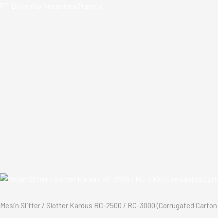
Skip
Products
PT. Dinamika Nusantara Pranata
to
search
content
Mesin Slitter / Slotter Kardus RC-2500 / RC-3000 (Corrugated Carton