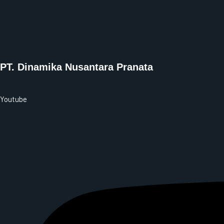
PT. Dinamika Nusantara Pranata
Youtube