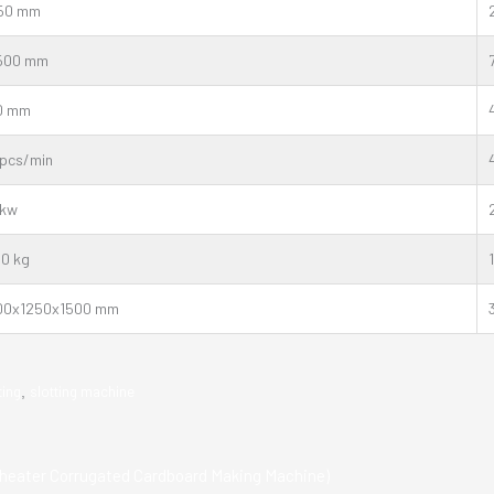
50 mm
 500 mm
0 mm
 pcs/min
 kw
00 kg
00x1250x1500 mm
ting
slotting machine
,