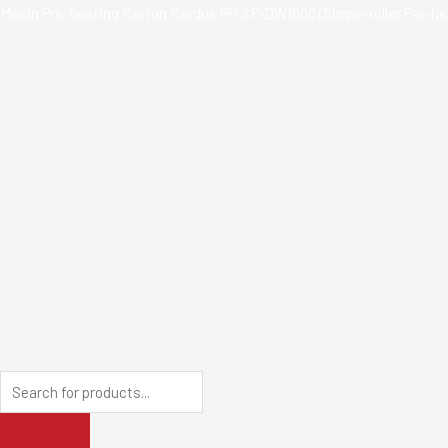
Mesin Pre-heating Karton Kardus PH SF-DW1600 (Single-roller Pre-h