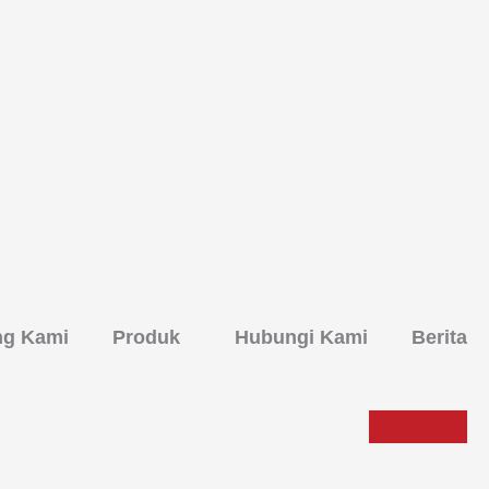
ng Kami
Produk
Hubungi Kami
Berita