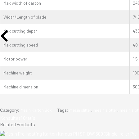
Max width of carton
24
Width/Length of blade
7/
Max cutting depth
43
Max cutting speed
40
Motor power
1.5
Machine weight
10
Machine dimension
30
Mesin Karton Box
mesin slitter
mesin slotter
mesin slot
Category:
Tags:
,
,
Konsultasi Gratis
Related Products