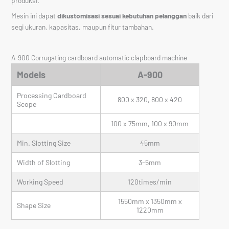
produksi.
Mesin ini dapat
dikustomisasi sesuai kebutuhan pelanggan
baik dari
segi ukuran, kapasitas, maupun fitur tambahan.
A-900 Corrugating cardboard automatic clapboard machine
Models
A-900
Processing Cardboard
800 x 320, 800 x 420
Scope
100 x 75mm, 100 x 90mm
Min. Slotting Size
45mm
Width of Slotting
3-5mm
Working Speed
120times/min
1550mm x 1350mm x
Shape Size
1220mm