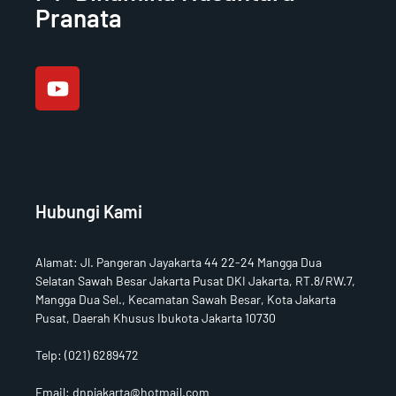
Pranata
Y
o
u
t
u
b
e
Hubungi Kami
Alamat
:
Jl. Pangeran Jayakarta 44 22-24 Mangga Dua
Selatan Sawah Besar Jakarta Pusat DKI Jakarta, RT.8/RW.7,
Mangga Dua Sel., Kecamatan Sawah Besar, Kota Jakarta
Pusat, Daerah Khusus Ibukota Jakarta 10730
Telp:
(021) 6289472
Email: dnpjakarta@hotmail.com