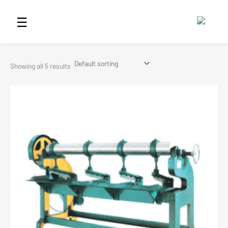
Skip
to
☰
content
slotting machine
Showing all 5 results