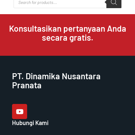
search
Konsultasikan pertanyaan Anda
secara gratis.
PT. Dinamika Nusantara
Pranata
Y
o
u
t
Hubungi Kami
u
b