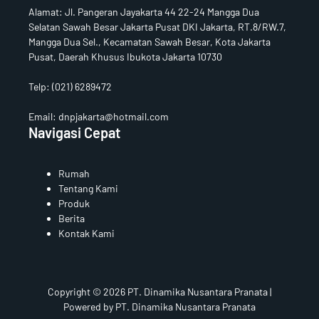
e
Alamat
:
Jl. Pangeran Jayakarta 44 22-24 Mangga Dua
Selatan Sawah Besar Jakarta Pusat DKI Jakarta, RT.8/RW.7,
Mangga Dua Sel., Kecamatan Sawah Besar, Kota Jakarta
Pusat, Daerah Khusus Ibukota Jakarta 10730
Telp:
(021) 6289472
Email: dnpjakarta@hotmail.com
Navigasi Cepat
Rumah
Tentang Kami
Produk
Berita
Kontak Kami
Copyright © 2026 PT. Dinamika Nusantara Pranata |
Powered by PT. Dinamika Nusantara Pranata